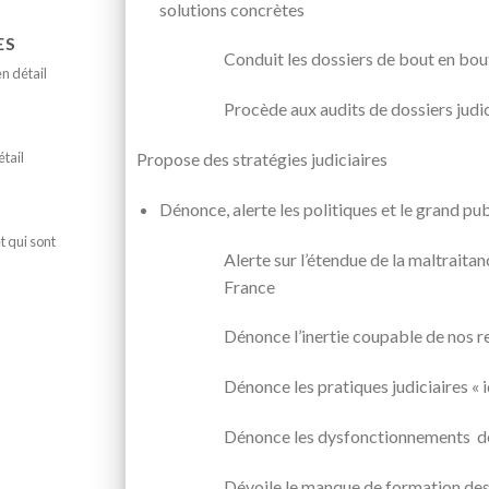
solutions concrètes
ES
Conduit les dossiers de bout en bou
en détail
Procède aux audits de dossiers judic
Propose des stratégies judiciaires
étail
Dénonce, alerte les politiques et le grand pub
 qui sont
Alerte sur l’étendue de la maltraitan
France
Dénonce l’inertie coupable de nos 
Dénonce les pratiques judiciaires « i
Dénonce les dysfonctionnements de 
Dévoile le manque de formation des 