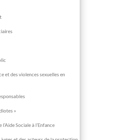
t
iaires
lic
ce et des violences sexuelles en
responsables
diotes »
l’Aide Sociale à l’Enfance
juges et des acteurs de la protection