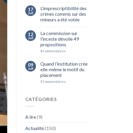
L’imprescriptibilité des
17
Juil
crimes commis sur des
mineurs a été votée
La commission sur
12
Juil
l’inceste dévoile 49
propositions
3
Commentaires
Quand l’institution crée
09
Juil
elle-même le motif du
placement
5
Commentaires
CATÉGORIES
A lire
(9)
Actualité
(150)