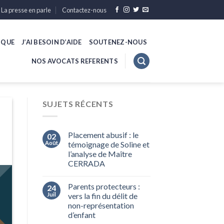
La presse en parle
Contactez-nous
IQUE
J’AI BESOIN D’AIDE
SOUTENEZ-NOUS
NOS AVOCATS REFERENTS
SUJETS RÉCENTS
Placement abusif : le
02
Août
témoignage de Soline et
l’analyse de Maître
CERRADA
Parents protecteurs :
24
Juil
vers la fin du délit de
non-représentation
d’enfant