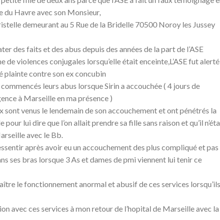
rue du Havre avec son Monsieur,
stelle demeurant au 5 Rue de la Bridelle 70500 Noroy les Jussey
ater des faits et des abus depuis des années de la part de l’ASE
ime de violences conjugales lorsqu’elle était enceinte,L’ASE fut alerté
rté plainte contre son ex concubin
t commencés leurs abus lorsque Sirin a accouchée ( 4 jours de
gence à Marseille en ma présence )
x sont venus le lendemain de son accouchement et ont pénétrés la
pour lui dire que l’on allait prendre sa fille sans raison et qu’il n’éta
rseille avec le Bb.
ssentir après avoir eu un accouchement des plus compliqué et pas
s ses bras lorsque 3 As et dames de pmi viennent lui tenir ce
ître le fonctionnement anormal et abusif de ces services lorsqu’il
tion avec ces services à mon retour de l’hopital de Marseille avec la