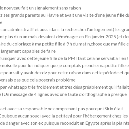
 de nouveau fait un signalement sans raison
ses grands parents au Havre et avait une visite d’une jeune fille d
ne
s son administratif et aussi dans la recherche d’un logement( les gr
nt plus d’un an mais devaient déménager en Fin janvier 2025 )et rie
aire du coloriage à ma petite fille à 9 h du matin,chose que ma fille e
e largement capables de faire
niquer avec cette jeune fille de la PMI tant cela ne servait à rien !
oiselle pour lui indiquer que je comptais prendre ma petite fille 
 pourrait y avoir de rdv pour cette raison dans cette période et q
ne pensais pas que cela poserais problème
ar whatsapp très froidement et très désagréablement qu’il fallait
nne (Un message de 4 lignes avec une faute d’orthographe à presque
tact avec sa responsable ne comprenant pas pourquoi Sirin était
E puisque aucun souci avec la petite,ni pour l’hébergement chez les
de danger avec son ex puisque reconduit en Égypte après la plaint