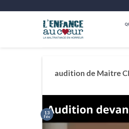
Skip
to
content
Q
audition de Maitre 
13
Fév