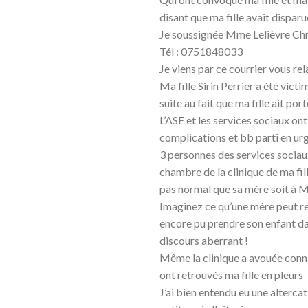
disant que ma fille avait dispa
Je soussignée Mme Lelièvre Chri
Tél : 0751848033
Je viens par ce courrier vous rel
Ma fille Sirin Perrier a été vict
suite au fait que ma fille ait po
L’ASE et les services sociaux on
complications et bb parti en ur
3 personnes des services sociau
chambre de la clinique de ma fille 
pas normal que sa mère soit à Ma
Imaginez ce qu’une mère peut re
encore pu prendre son enfant dan
discours aberrant !
Même la clinique a avouée conna
ont retrouvés ma fille en pleurs
J’ai bien entendu eu une alterca