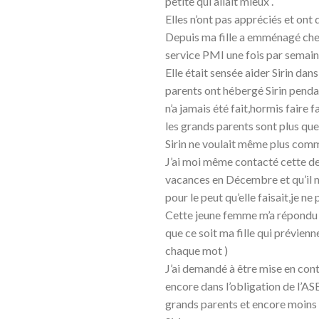
petite qui allait mieux .
Elles n’ont pas appréciés et ont
Depuis ma fille a emménagé chez 
service PMI une fois par semai
Elle était sensée aider Sirin dan
parents ont hébergé Sirin penda
n’a jamais été fait,hormis faire f
les grands parents sont plus qu
Sirin ne voulait même plus commu
J’ai moi même contacté cette dem
vacances en Décembre et qu’il ne
pour le peut qu’elle faisait,je 
Cette jeune femme m’a répondu p
que ce soit ma fille qui prévie
chaque mot )
J’ai demandé à être mise en con
encore dans l’obligation de l’AS
grands parents et encore moins 