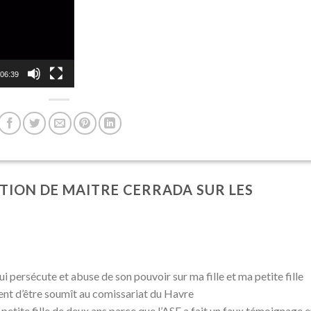
06:39
TION DE MAITRE CERRADA SUR LES
i persécute et abuse de son pouvoir sur ma fille et ma petite fille
ent d’être soumît au comissariat du Havre
petite fille de deux ans parce que l’ASE a fait un faux témoignage 