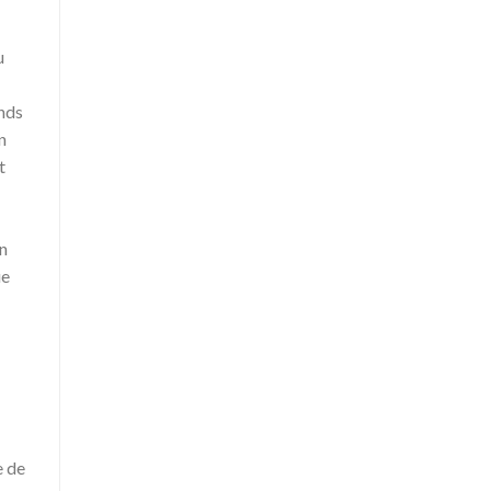
u
ands
n
t
en
ue
e de